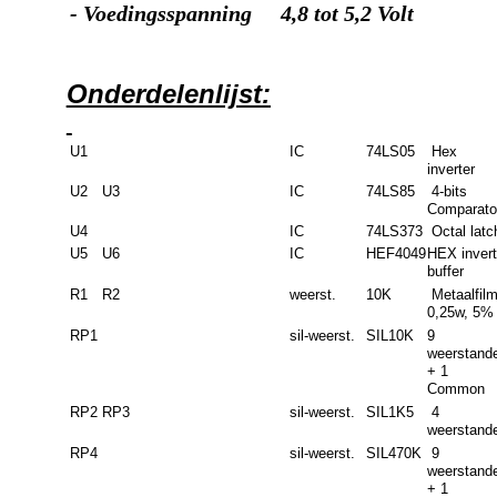
- Voedingsspanning
4,8 tot 5,2 Vol
t
Onderdelenlijst
:
U1
IC
74LS05
Hex
inverter
U2
U3
IC
74LS85
4-bits
Comparato
U4
IC
74LS373
Octal latc
U5
U6
IC
HEF4049
HEX invert
buffer
R1
R2
weerst.
10K
Metaalfilm
0,25w, 5%
RP1
sil-weerst.
SIL10K
9
weerstand
+ 1
Common
RP2
RP3
sil-weerst.
SIL1K5
4
weerstand
RP4
sil-weerst.
SIL470K
9
weerstand
+ 1