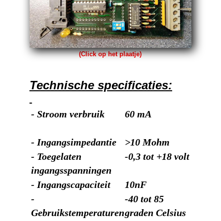
(Click op het plaatje)
Technische specificaties:
- Stroom verbruik
60 mA
- Ingangsimpedantie
>10 Mohm
- Toegelaten
-0,3 tot +18 volt
ingangsspanningen
- Ingangscapaciteit
10nF
-
-40 tot 85
Gebruikstemperaturen
graden Celsius