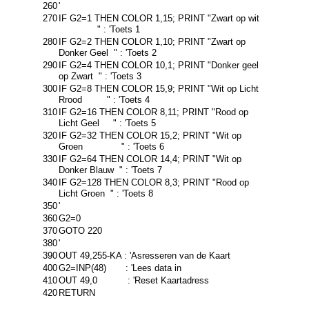
260
'
270
IF G2=1 THEN COLOR 1,15; PRINT "Zwart op wit
" : 'Toets 1
280
IF G2=2 THEN COLOR 1,10; PRINT "Zwart op
Donker Geel " : 'Toets 2
290
IF G2=4 THEN COLOR 10,1; PRINT "Donker geel
op Zwart " : 'Toets 3
300
IF G2=8 THEN COLOR 15,9; PRINT "Wit op Licht
Rrood " : 'Toets 4
310
IF G2=16 THEN COLOR 8,11; PRINT "Rood op
Licht Geel " : 'Toets 5
320
IF G2=32 THEN COLOR 15,2; PRINT "Wit op
Groen " : 'Toets 6
330
IF G2=64 THEN COLOR 14,4; PRINT "Wit op
Donker Blauw " : 'Toets 7
340
IF G2=128 THEN COLOR 8,3; PRINT "Rood op
Licht Groen " : 'Toets 8
350
'
360
G2=0
370
GOTO 220
380
'
390
OUT 49,255-KA : 'Asresseren van de Kaart
400
G2=INP(48) : 'Lees data in
410
OUT 49,0 : 'Reset Kaartadress
420
RETURN