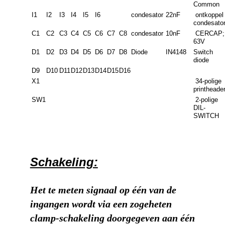
Common
I1
I2
I3
I4
I5
I6
condesator
22nF
ontkoppel
condesato
C1
C2
C3
C4
C5
C6
C7
C8
condesator
10nF
CERCAP;
63V
D1
D2
D3
D4
D5
D6
D7
D8
Diode
IN4148
Switch
diode
D9
D10
D11
D12
D13
D14
D15
D16
X1
34-polige
printheader
SW1
2-polige
DIL-
SWITCH
Schakeling:
Het te meten signaal op één van de
ingangen wordt via een zogeheten
clamp-schakeling doorgegeven aan één