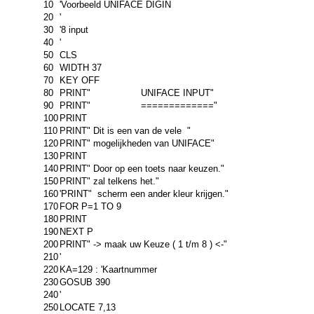
10
'Voorbeeld UNIFACE DIGIN
20
'
30
'8 input
40
'
50
CLS
60
WIDTH 37
70
KEY OFF
80
PRINT" UNIFACE INPUT"
90
PRINT" ============="
100
PRINT
110
PRINT" Dit is een van de vele "
120
PRINT" mogelijkheden van UNIFACE"
130
PRINT
140
PRINT" Door op een toets naar keuzen."
150
PRINT" zal telkens het."
160
'PRINT" scherm een ander kleur krijgen."
170
FOR P=1 TO 9
180
PRINT
190
NEXT P
200
PRINT" -> maak uw Keuze ( 1 t/m 8 ) <-"
210
'
220
KA=129 : 'Kaartnummer
230
GOSUB 390
240
'
250
LOCATE 7,13