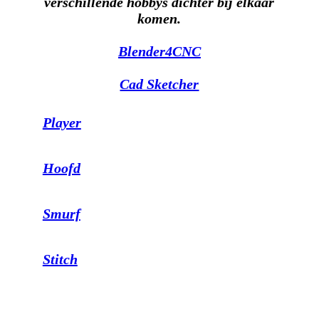
verschillende hobbys dichter bij elkaar
komen.
Blender4CNC
Cad Sketcher
Player
Hoofd
Smurf
Stitch