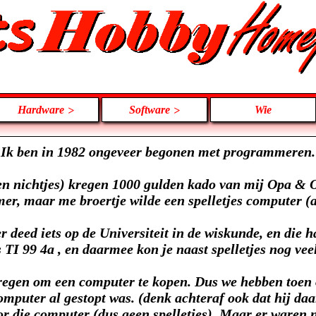
Hardware
Software
Wie
Ik ben in 1982 ongeveer begonen met programmeren.
s en nichtjes) kregen 1000 gulden kado van mij Opa 
r, maar me broertje wilde een spelletjes computer (at
er deed iets op de Universiteit in de wiskunde, en die
 TI 99 4a , en daarmee kon je naast spelletjes nog vee
kregen om een computer te kopen. Dus we hebben toen 
omputer al gestopt was. (denk achteraf ook dat hij daa
or die computer (dus geen spelletjes). Maar er waren n