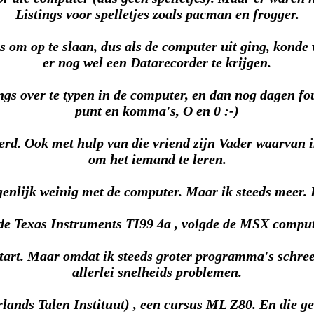
Listings voor spelletjes zoals pacman en frogger.
s om op te slaan, dus als de computer uit ging, kond
er nog wel een Datarecorder te krijgen.
gs over te typen in de computer, en dan nog dagen foute
punt en komma's, O en 0 :-)
rd. Ook met hulp van die vriend zijn Vader waarvan ik
om het iemand te leren.
genlijk weinig met de computer. Maar ik steeds meer. B
de Texas Instruments TI99 4a , volgde de MSX comput
start. Maar omdat ik steeds groter programma's schree
allerlei snelheids problemen.
rlands Talen Instituut) , een cursus ML Z80. En die g