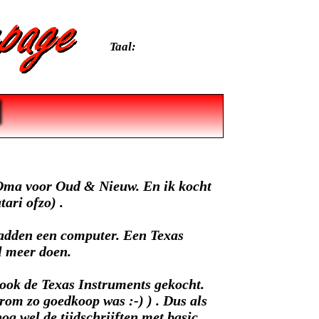
Taal:
& Oma voor Oud & Nieuw. En ik kocht
ari ofzo) .
 hadden een computer. Een Texas
l meer doen.
ook de Texas Instruments gekocht.
rom zo goedkoop was :-) ) . Dus als
og wel de tijdschrijften met basic