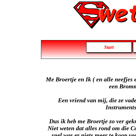
Start
Me Broertje en Ik ( en alle neefje
een Bromme
Een vriend van mij, die ze vad
Instruments
Dus ik heb me Broertje zo ver ge
Niet weten dat alles rond om die C
snel was er niets meer te koop vo